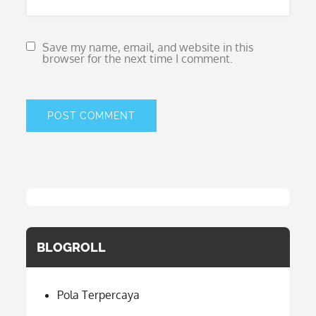
Save my name, email, and website in this
browser for the next time I comment.
BLOGROLL
Pola Terpercaya