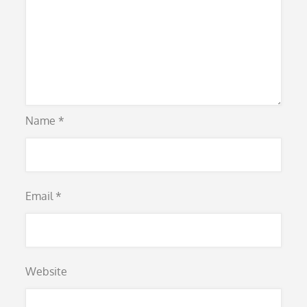
Name
*
Email
*
Website