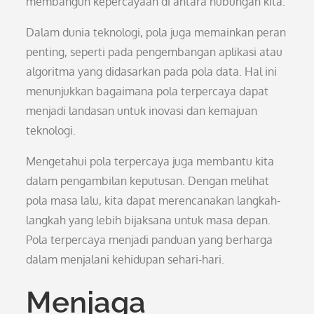
membangun kepercayaan di antara hubungan kita.
Dalam dunia teknologi, pola juga memainkan peran
penting, seperti pada pengembangan aplikasi atau
algoritma yang didasarkan pada pola data. Hal ini
menunjukkan bagaimana pola terpercaya dapat
menjadi landasan untuk inovasi dan kemajuan
teknologi.
Mengetahui pola terpercaya juga membantu kita
dalam pengambilan keputusan. Dengan melihat
pola masa lalu, kita dapat merencanakan langkah-
langkah yang lebih bijaksana untuk masa depan.
Pola terpercaya menjadi panduan yang berharga
dalam menjalani kehidupan sehari-hari.
Menjaga