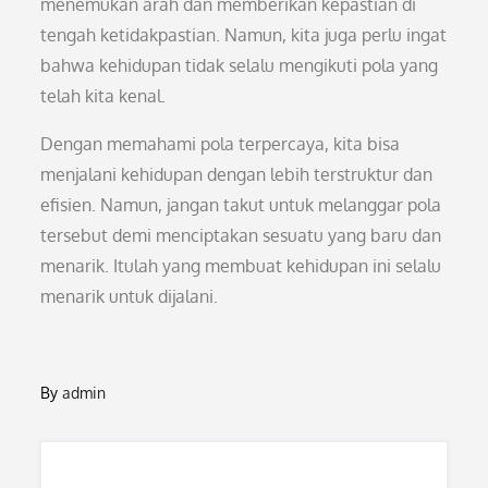
menemukan arah dan memberikan kepastian di
tengah ketidakpastian. Namun, kita juga perlu ingat
bahwa kehidupan tidak selalu mengikuti pola yang
telah kita kenal.
Dengan memahami pola terpercaya, kita bisa
menjalani kehidupan dengan lebih terstruktur dan
efisien. Namun, jangan takut untuk melanggar pola
tersebut demi menciptakan sesuatu yang baru dan
menarik. Itulah yang membuat kehidupan ini selalu
menarik untuk dijalani.
By
admin