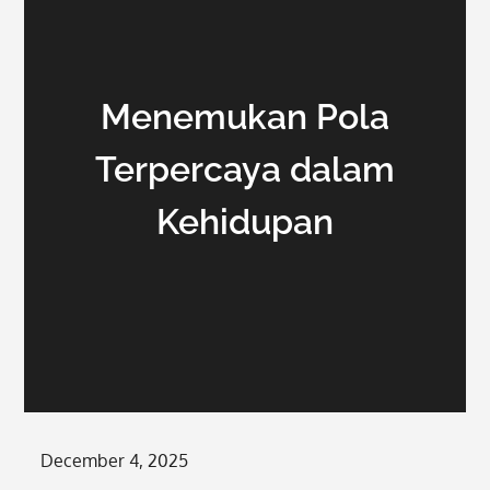
Menemukan Pola
Terpercaya dalam
Kehidupan
Posted
December 4, 2025