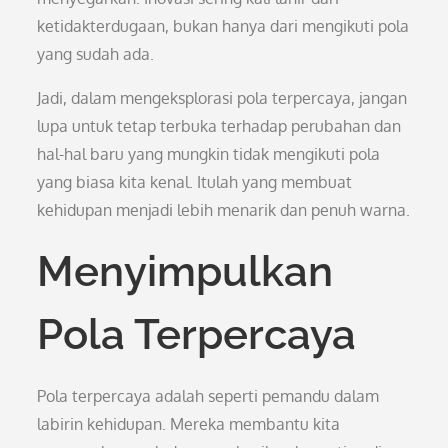
ketidakterdugaan, bukan hanya dari mengikuti pola
yang sudah ada.
Jadi, dalam mengeksplorasi pola terpercaya, jangan
lupa untuk tetap terbuka terhadap perubahan dan
hal-hal baru yang mungkin tidak mengikuti pola
yang biasa kita kenal. Itulah yang membuat
kehidupan menjadi lebih menarik dan penuh warna.
Menyimpulkan
Pola Terpercaya
Pola terpercaya adalah seperti pemandu dalam
labirin kehidupan. Mereka membantu kita