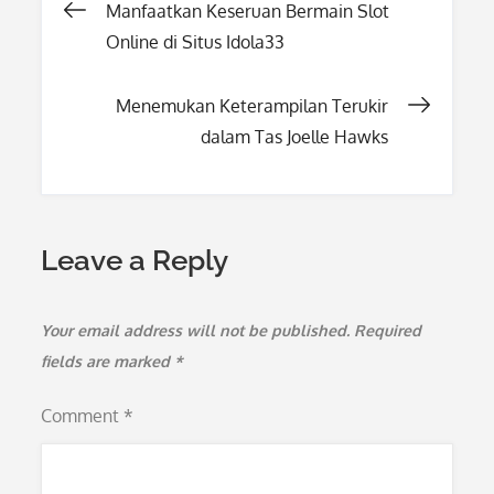
Post
Manfaatkan Keseruan Bermain Slot
Online di Situs Idola33
navigation
Menemukan Keterampilan Terukir
dalam Tas Joelle Hawks
Leave a Reply
Your email address will not be published.
Required
fields are marked
*
Comment
*