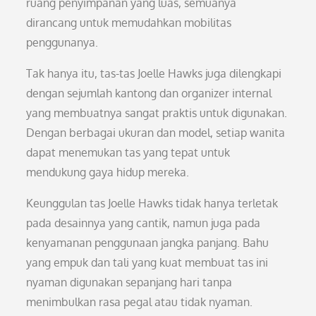
ruang penyimpanan yang luas, semuanya
dirancang untuk memudahkan mobilitas
penggunanya.
Tak hanya itu, tas-tas Joelle Hawks juga dilengkapi
dengan sejumlah kantong dan organizer internal
yang membuatnya sangat praktis untuk digunakan.
Dengan berbagai ukuran dan model, setiap wanita
dapat menemukan tas yang tepat untuk
mendukung gaya hidup mereka.
Keunggulan tas Joelle Hawks tidak hanya terletak
pada desainnya yang cantik, namun juga pada
kenyamanan penggunaan jangka panjang. Bahu
yang empuk dan tali yang kuat membuat tas ini
nyaman digunakan sepanjang hari tanpa
menimbulkan rasa pegal atau tidak nyaman.