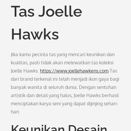
Tas Joelle
Hawks
Jika kamu pecinta tas yang mencari keunikan dan
kualitas, pasti tidak akan melewatkan tas koleksi
Joelle Hawks.
https://www.joellehawkens.com
Tas
dari brand terkenal ini telah menjadi ikon gaya bagi
banyak wanita di seluruh dunia. Dengan sentuhan
artistik dan detail yang halus, Joelle Hawks berhasil
menciptakan karya seni yang dapat dijinjing sehari-
hari.
Keunikan Desain