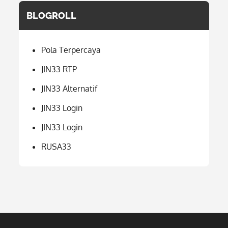
BLOGROLL
Pola Terpercaya
JIN33 RTP
JIN33 Alternatif
JIN33 Login
JIN33 Login
RUSA33