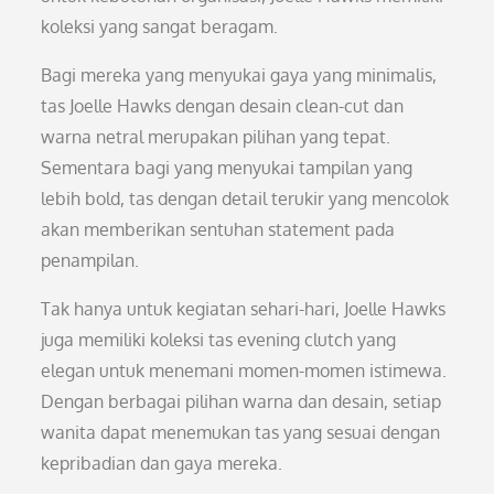
koleksi yang sangat beragam.
Bagi mereka yang menyukai gaya yang minimalis,
tas Joelle Hawks dengan desain clean-cut dan
warna netral merupakan pilihan yang tepat.
Sementara bagi yang menyukai tampilan yang
lebih bold, tas dengan detail terukir yang mencolok
akan memberikan sentuhan statement pada
penampilan.
Tak hanya untuk kegiatan sehari-hari, Joelle Hawks
juga memiliki koleksi tas evening clutch yang
elegan untuk menemani momen-momen istimewa.
Dengan berbagai pilihan warna dan desain, setiap
wanita dapat menemukan tas yang sesuai dengan
kepribadian dan gaya mereka.