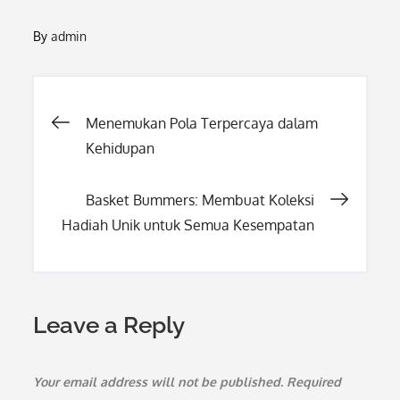
By
admin
Post
Menemukan Pola Terpercaya dalam
Kehidupan
navigation
Basket Bummers: Membuat Koleksi
Hadiah Unik untuk Semua Kesempatan
Leave a Reply
Your email address will not be published.
Required