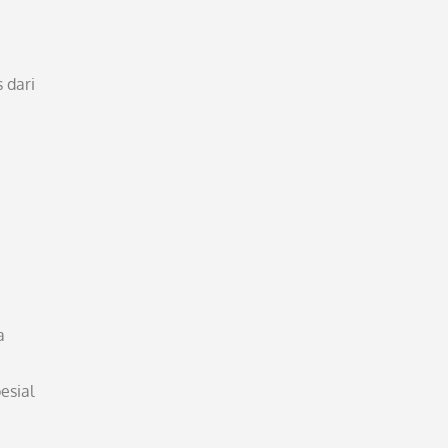
 dari
a
esial