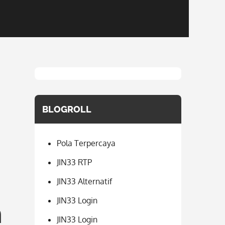
BLOGROLL
Pola Terpercaya
JIN33 RTP
JIN33 Alternatif
JIN33 Login
n
JIN33 Login