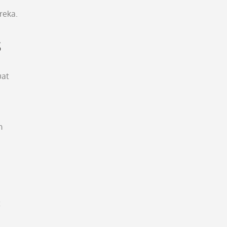
reka.
s
uat
n
t