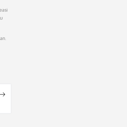
easi
lu
an.