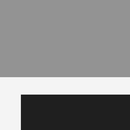
Skip
to
content