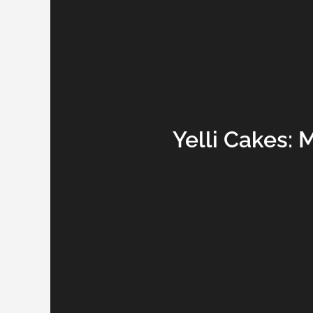
Yelli Cakes: