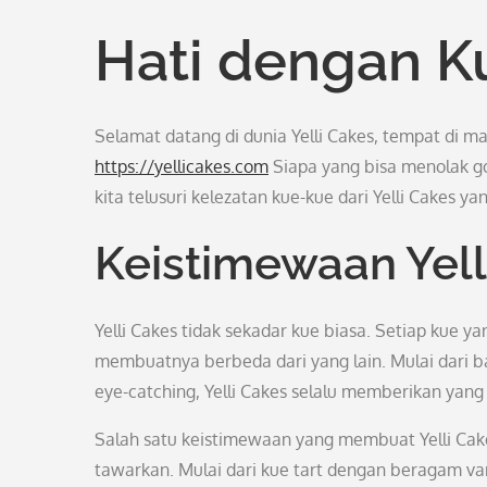
Hati dengan K
Selamat datang di dunia Yelli Cakes, tempat di 
https://yellicakes.com
Siapa yang bisa menolak go
kita telusuri kelezatan kue-kue dari Yelli Cakes 
Keistimewaan Yell
Yelli Cakes tidak sekadar kue biasa. Setiap kue ya
membuatnya berbeda dari yang lain. Mulai dari bah
eye-catching, Yelli Cakes selalu memberikan yang
Salah satu keistimewaan yang membuat Yelli Cak
tawarkan. Mulai dari kue tart dengan beragam v