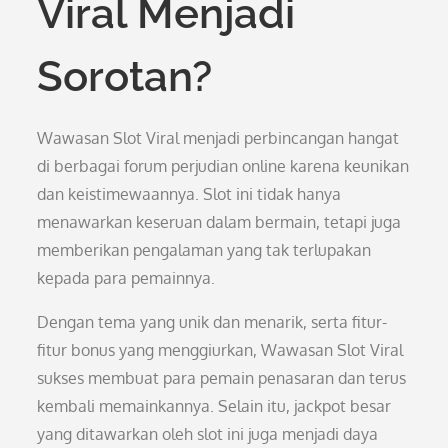
Viral Menjadi
Sorotan?
Wawasan Slot Viral menjadi perbincangan hangat
di berbagai forum perjudian online karena keunikan
dan keistimewaannya. Slot ini tidak hanya
menawarkan keseruan dalam bermain, tetapi juga
memberikan pengalaman yang tak terlupakan
kepada para pemainnya.
Dengan tema yang unik dan menarik, serta fitur-
fitur bonus yang menggiurkan, Wawasan Slot Viral
sukses membuat para pemain penasaran dan terus
kembali memainkannya. Selain itu, jackpot besar
yang ditawarkan oleh slot ini juga menjadi daya