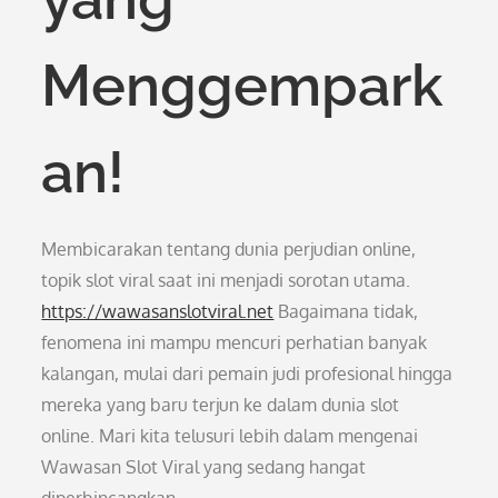
Menggempark
an!
Membicarakan tentang dunia perjudian online,
topik slot viral saat ini menjadi sorotan utama.
https://wawasanslotviral.net
Bagaimana tidak,
fenomena ini mampu mencuri perhatian banyak
kalangan, mulai dari pemain judi profesional hingga
mereka yang baru terjun ke dalam dunia slot
online. Mari kita telusuri lebih dalam mengenai
Wawasan Slot Viral yang sedang hangat