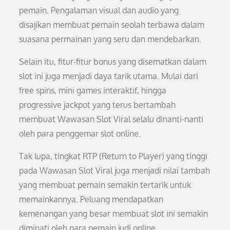
pemain. Pengalaman visual dan audio yang
disajikan membuat pemain seolah terbawa dalam
suasana permainan yang seru dan mendebarkan.
Selain itu, fitur-fitur bonus yang disematkan dalam
slot ini juga menjadi daya tarik utama. Mulai dari
free spins, mini games interaktif, hingga
progressive jackpot yang terus bertambah
membuat Wawasan Slot Viral selalu dinanti-nanti
oleh para penggemar slot online.
Tak lupa, tingkat RTP (Return to Player) yang tinggi
pada Wawasan Slot Viral juga menjadi nilai tambah
yang membuat pemain semakin tertarik untuk
memainkannya. Peluang mendapatkan
kemenangan yang besar membuat slot ini semakin
diminati oleh para pemain judi online.