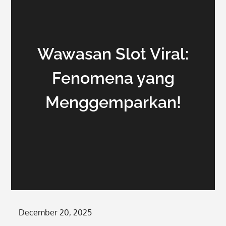
Wawasan Slot Viral:
Fenomena yang
Menggemparkan!
Posted
December 20, 2025