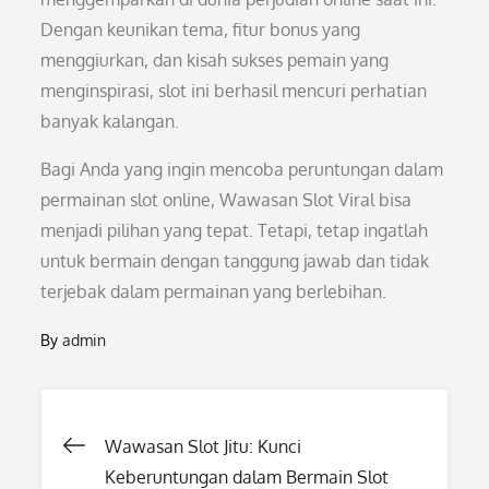
Dengan keunikan tema, fitur bonus yang
menggiurkan, dan kisah sukses pemain yang
menginspirasi, slot ini berhasil mencuri perhatian
banyak kalangan.
Bagi Anda yang ingin mencoba peruntungan dalam
permainan slot online, Wawasan Slot Viral bisa
menjadi pilihan yang tepat. Tetapi, tetap ingatlah
untuk bermain dengan tanggung jawab dan tidak
terjebak dalam permainan yang berlebihan.
By
admin
Post
Wawasan Slot Jitu: Kunci
Keberuntungan dalam Bermain Slot