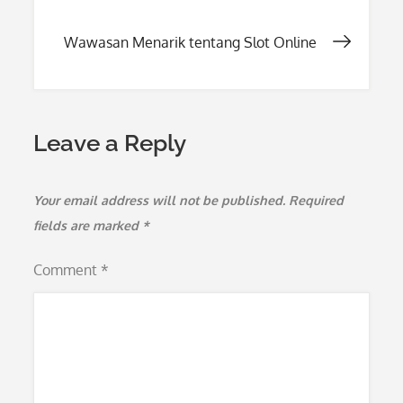
navigation
Wawasan Menarik tentang Slot Online
Leave a Reply
Your email address will not be published.
Required
fields are marked
*
Comment
*