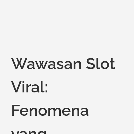
on
Wawasan Slot
Viral:
Fenomena
yang