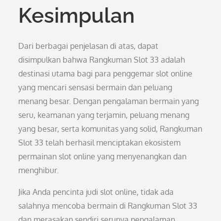
Kesimpulan
Dari berbagai penjelasan di atas, dapat
disimpulkan bahwa Rangkuman Slot 33 adalah
destinasi utama bagi para penggemar slot online
yang mencari sensasi bermain dan peluang
menang besar. Dengan pengalaman bermain yang
seru, keamanan yang terjamin, peluang menang
yang besar, serta komunitas yang solid, Rangkuman
Slot 33 telah berhasil menciptakan ekosistem
permainan slot online yang menyenangkan dan
menghibur.
Jika Anda pencinta judi slot online, tidak ada
salahnya mencoba bermain di Rangkuman Slot 33
dan merasakan sendiri serunya pengalaman