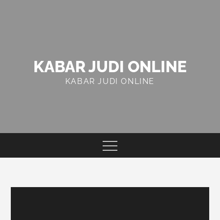
Skip
to
content
KABAR JUDI ONLINE
KABAR JUDI ONLINE