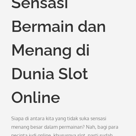
Sensasi
Bermain dan
Menang di
Dunia Slot
Online
Siapa di antara kita yang tidak suka sensasi
menang besar dalam permainan? Nah, bagi para
pecinta judi online, khususnya slot, pasti sudah