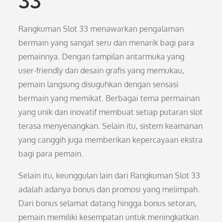
Rangkuman Slot 33 menawarkan pengalaman
bermain yang sangat seru dan menarik bagi para
pemainnya. Dengan tampilan antarmuka yang
user-friendly dan desain grafis yang memukau,
pemain langsung disuguhkan dengan sensasi
bermain yang memikat. Berbagai tema permainan
yang unik dan inovatif membuat setiap putaran slot
terasa menyenangkan. Selain itu, sistem keamanan
yang canggih juga memberikan kepercayaan ekstra
bagi para pemain.
Selain itu, keunggulan lain dari Rangkuman Slot 33
adalah adanya bonus dan promosi yang melimpah.
Dari bonus selamat datang hingga bonus setoran,
pemain memiliki kesempatan untuk meningkatkan