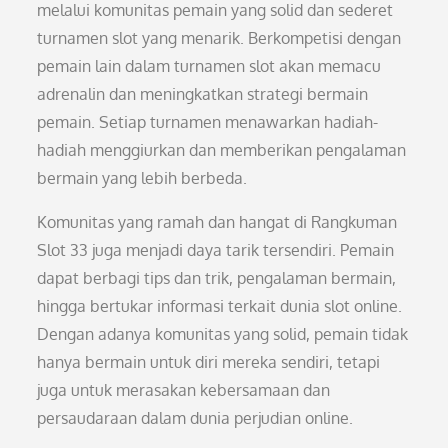
melalui komunitas pemain yang solid dan sederet
turnamen slot yang menarik. Berkompetisi dengan
pemain lain dalam turnamen slot akan memacu
adrenalin dan meningkatkan strategi bermain
pemain. Setiap turnamen menawarkan hadiah-
hadiah menggiurkan dan memberikan pengalaman
bermain yang lebih berbeda.
Komunitas yang ramah dan hangat di Rangkuman
Slot 33 juga menjadi daya tarik tersendiri. Pemain
dapat berbagi tips dan trik, pengalaman bermain,
hingga bertukar informasi terkait dunia slot online.
Dengan adanya komunitas yang solid, pemain tidak
hanya bermain untuk diri mereka sendiri, tetapi
juga untuk merasakan kebersamaan dan
persaudaraan dalam dunia perjudian online.