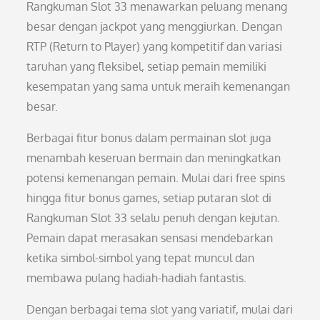
Rangkuman Slot 33 menawarkan peluang menang
besar dengan jackpot yang menggiurkan. Dengan
RTP (Return to Player) yang kompetitif dan variasi
taruhan yang fleksibel, setiap pemain memiliki
kesempatan yang sama untuk meraih kemenangan
besar.
Berbagai fitur bonus dalam permainan slot juga
menambah keseruan bermain dan meningkatkan
potensi kemenangan pemain. Mulai dari free spins
hingga fitur bonus games, setiap putaran slot di
Rangkuman Slot 33 selalu penuh dengan kejutan.
Pemain dapat merasakan sensasi mendebarkan
ketika simbol-simbol yang tepat muncul dan
membawa pulang hadiah-hadiah fantastis.
Dengan berbagai tema slot yang variatif, mulai dari