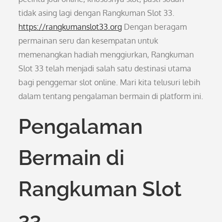
tidak asing lagi dengan Rangkuman Slot 33.
https://rangkumanslot33.org
Dengan beragam
permainan seru dan kesempatan untuk
memenangkan hadiah menggiurkan, Rangkuman
Slot 33 telah menjadi salah satu destinasi utama
bagi penggemar slot online. Mari kita telusuri lebih
dalam tentang pengalaman bermain di platform ini.
Pengalaman
Bermain di
Rangkuman Slot
33