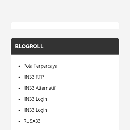
BLOGROLL
Pola Terpercaya
JIN33 RTP
JIN33 Alternatif
JIN33 Login
JIN33 Login
RUSA33