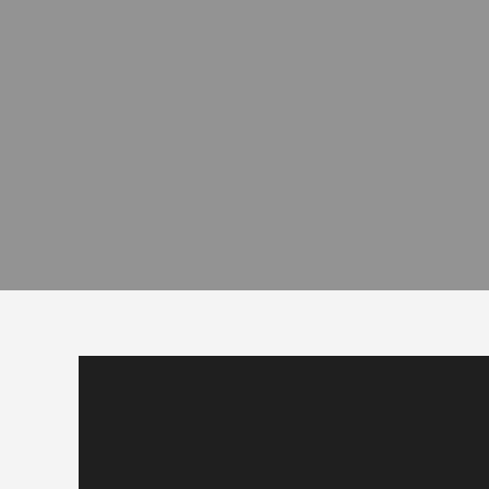
Skip
to
content