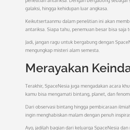
penelitian antariksa. Dengan bergabung sebagai s
galaksi, hingga kehidupan luar angkasa.
Keikutsertaanmu dalam penelitian ini akan memb
antariksa. Siapa tahu, penemuan besar bisa saja t
Jadi, jangan ragu untuk bergabung dengan SpaceN
mengungkap misteri alam semesta.
Merayakan Keind
Terakhir, SpaceNesia juga mengadakan acara khu
kamu bisa mengamati bintang, planet, dan fenome
Dari observasi bintang hingga pembicaraan ilmiah
ingin menghabiskan malam dengan penuh inspira
Ayo, jadilah bagian dari keluarga SpaceNesia da