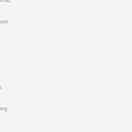
roid,
huan
i,
yang