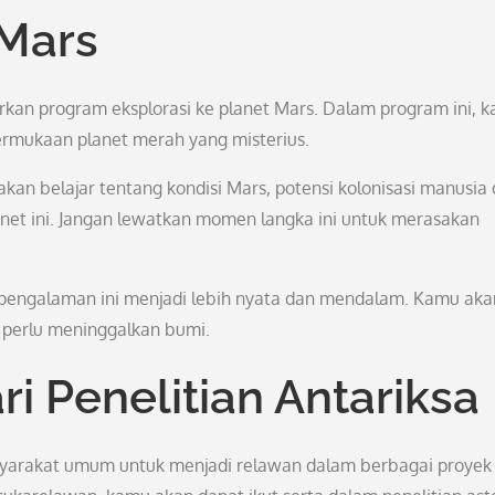
 Mars
kan program eksplorasi ke planet Mars. Dalam program ini, 
ermukaan planet merah yang misterius.
kan belajar tentang kondisi Mars, potensi kolonisasi manusia 
net ini. Jangan lewatkan momen langka ini untuk merasakan
pengalaman ini menjadi lebih nyata dan mendalam. Kamu aka
 perlu meninggalkan bumi.
i Penelitian Antariksa
arakat umum untuk menjadi relawan dalam berbagai proyek