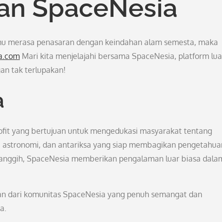
an SpaceNesia
kamu merasa penasaran dengan keindahan alam semesta, maka
a.com
Mari kita menjelajahi bersama SpaceNesia, platform lua
n tak terlupakan!
a
fit yang bertujuan untuk mengedukasi masyarakat tentang
ka, astronomi, dan antariksa yang siap membagikan pengetahua
anggih, SpaceNesia memberikan pengalaman luar biasa dala
an dari komunitas SpaceNesia yang penuh semangat dan
a.