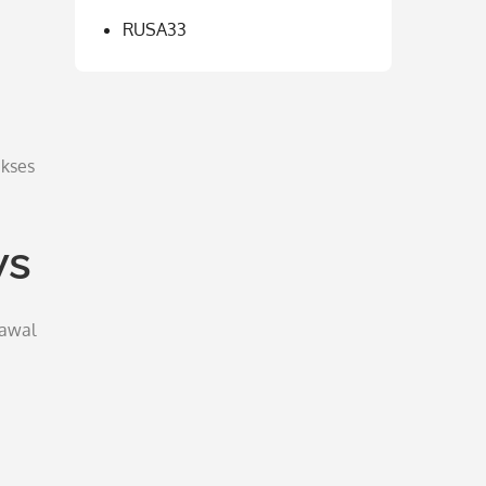
RUSA33
akses
ws
 awal