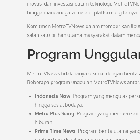
inovasi dan investasi dalam teknologi, MetroTVN
hingga mancanegara melalui platform digitalnya.
Komitmen MetroTVNews dalam memberikan liputa
salah satu pilihan utama masyarakat dalam mencar
Program Unggula
MetroTVNews tidak hanya dikenal dengan berita
Beberapa program unggulan MetroTVNews antara
Indonesia Now
: Program yang mengulas perkem
hingga sosial budaya.
Metro Plus Siang
: Program yang memberikan in
hiburan.
Prime Time News
: Program berita utama yan
penting baik di dalam maupun luar negeri.