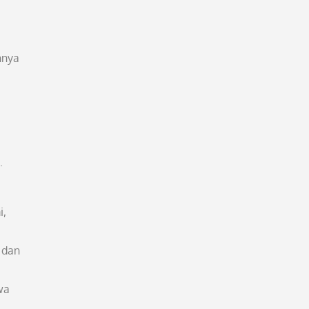
nnya
.
i,
 dan
wa