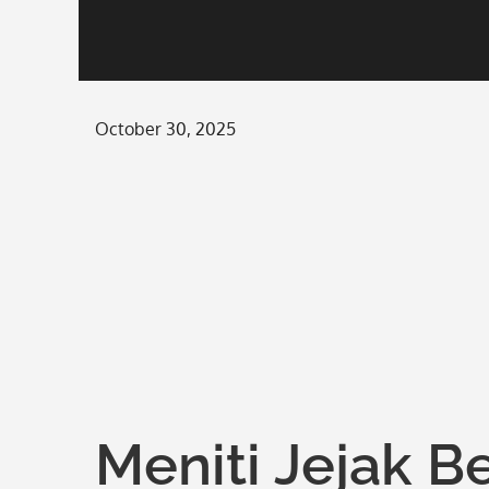
Posted
October 30, 2025
on
Meniti Jejak B