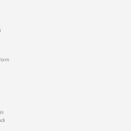
i
tform
as
adi