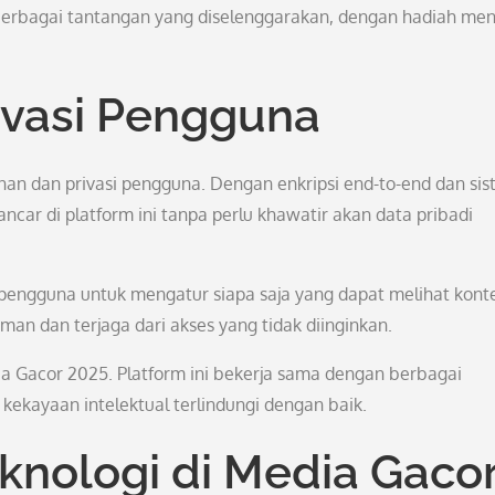
berbagai tantangan yang diselenggarakan, dengan hadiah men
vasi Pengguna
n dan privasi pengguna. Dengan enkripsi end-to-end dan si
ar di platform ini tanpa perlu khawatir akan data pribadi
 pengguna untuk mengatur siapa saja yang dapat melihat kont
man dan terjaga dari akses yang tidak diinginkan.
ia Gacor 2025. Platform ini bekerja sama dengan berbagai
kekayaan intelektual terlindungi dengan baik.
nologi di Media Gaco