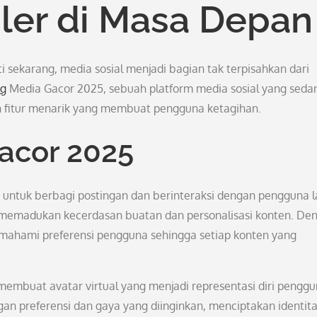
uler di Masa Depan
i sekarang, media sosial menjadi bagian tak terpisahkan dari
rg
Media Gacor 2025, sebuah platform media sosial yang seda
an fitur menarik yang membuat pengguna ketagihan.
acor 2025
 untuk berbagi postingan dan berinteraksi dengan pengguna l
memadukan kecerdasan buatan dan personalisasi konten. De
ahami preferensi pengguna sehingga setiap konten yang
embuat avatar virtual yang menjadi representasi diri penggu
n preferensi dan gaya yang diinginkan, menciptakan identit