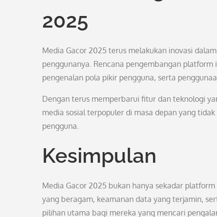
2025
Media Gacor 2025 terus melakukan inovasi dalam
penggunanya. Rencana pengembangan platform ini
pengenalan pola pikir pengguna, serta penggunaa
Dengan terus memperbarui fitur dan teknologi ya
media sosial terpopuler di masa depan yang tida
pengguna.
Kesimpulan
Media Gacor 2025 bukan hanya sekadar platform m
yang beragam, keamanan data yang terjamin, ser
pilihan utama bagi mereka yang mencari pengala