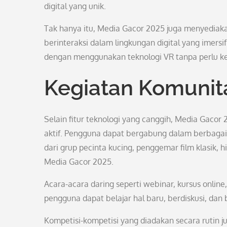
digital yang unik.
Tak hanya itu, Media Gacor 2025 juga menyediaka
berinteraksi dalam lingkungan digital yang imers
dengan menggunakan teknologi VR tanpa perlu ke
Kegiatan Komunit
Selain fitur teknologi yang canggih, Media Gaco
aktif. Pengguna dapat bergabung dalam berbagai 
dari grup pecinta kucing, penggemar film klasik,
Media Gacor 2025.
Acara-acara daring seperti webinar, kursus online, 
pengguna dapat belajar hal baru, berdiskusi, dan
Kompetisi-kompetisi yang diadakan secara rutin 