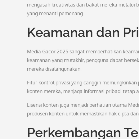
mengasah kreativitas dan bakat mereka melalui 
yang menanti pemenang.
Keamanan dan Pri
Media Gacor 2025 sangat memperhatikan keamana
keamanan yang mutakhir, pengguna dapat berselanc
mereka disalahgunakan.
Fitur kontrol privasi yang canggih memungkinkan
konten mereka, menjaga informasi pribadi tetap a
Lisensi konten juga menjadi perhatian utama Med
produsen konten untuk memastikan hak cipta dan 
Perkembangan Tek