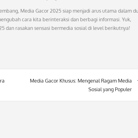
embang, Media Gacor 2025 siap menjadi arus utama dalam d
gubah cara kita berinteraksi dan berbagi informasi. Yuk,
dan rasakan sensasi bermedia sosial di level berikutnya!
ra
Media Gacor Khusus: Mengenal Ragam Media
Sosial yang Populer