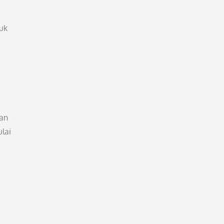
uk
5
dan
lai