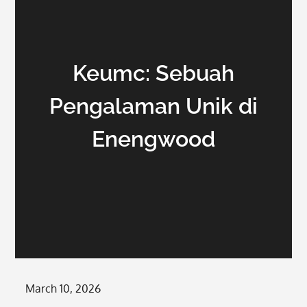
Keumc: Sebuah
Pengalaman Unik di
Enengwood
Posted
March 10, 2026