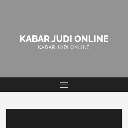
Skip
to
content
KABAR JUDI ONLINE
KABAR JUDI ONLINE