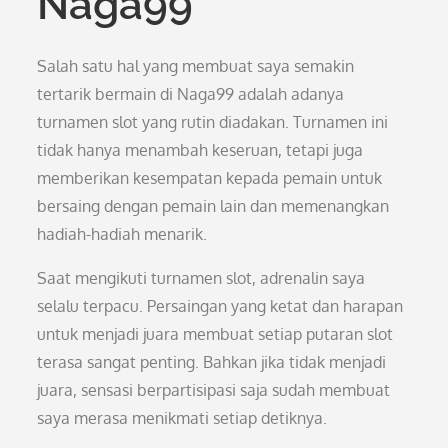
Naga99
Salah satu hal yang membuat saya semakin
tertarik bermain di Naga99 adalah adanya
turnamen slot yang rutin diadakan. Turnamen ini
tidak hanya menambah keseruan, tetapi juga
memberikan kesempatan kepada pemain untuk
bersaing dengan pemain lain dan memenangkan
hadiah-hadiah menarik.
Saat mengikuti turnamen slot, adrenalin saya
selalu terpacu. Persaingan yang ketat dan harapan
untuk menjadi juara membuat setiap putaran slot
terasa sangat penting. Bahkan jika tidak menjadi
juara, sensasi berpartisipasi saja sudah membuat
saya merasa menikmati setiap detiknya.