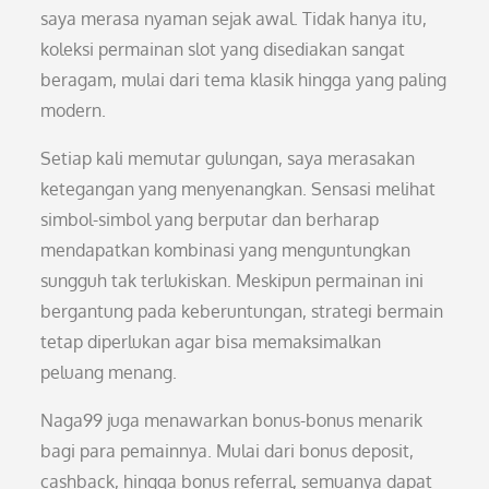
saya merasa nyaman sejak awal. Tidak hanya itu,
koleksi permainan slot yang disediakan sangat
beragam, mulai dari tema klasik hingga yang paling
modern.
Setiap kali memutar gulungan, saya merasakan
ketegangan yang menyenangkan. Sensasi melihat
simbol-simbol yang berputar dan berharap
mendapatkan kombinasi yang menguntungkan
sungguh tak terlukiskan. Meskipun permainan ini
bergantung pada keberuntungan, strategi bermain
tetap diperlukan agar bisa memaksimalkan
peluang menang.
Naga99 juga menawarkan bonus-bonus menarik
bagi para pemainnya. Mulai dari bonus deposit,
cashback, hingga bonus referral, semuanya dapat