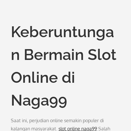
Keberuntunga
n Bermain Slot
Online di
Naga99
Saat ini, perjudian online semakin populer di
kalangan masyarakat.
slot online naga99
Salah