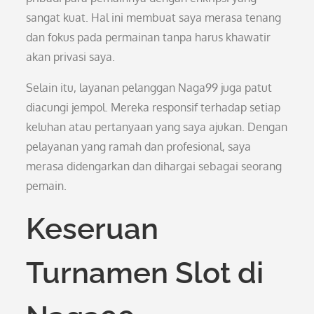
sangat kuat. Hal ini membuat saya merasa tenang
dan fokus pada permainan tanpa harus khawatir
akan privasi saya.
Selain itu, layanan pelanggan Naga99 juga patut
diacungi jempol. Mereka responsif terhadap setiap
keluhan atau pertanyaan yang saya ajukan. Dengan
pelayanan yang ramah dan profesional, saya
merasa didengarkan dan dihargai sebagai seorang
pemain.
Keseruan
Turnamen Slot di