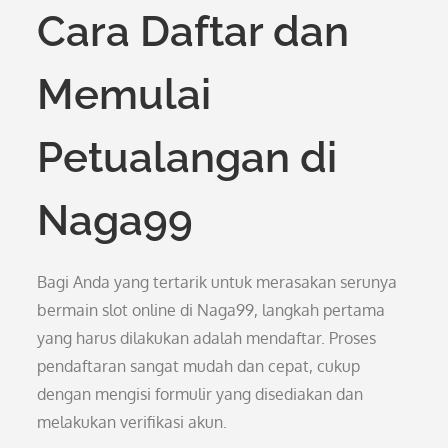
Cara Daftar dan
Memulai
Petualangan di
Naga99
Bagi Anda yang tertarik untuk merasakan serunya
bermain slot online di Naga99, langkah pertama
yang harus dilakukan adalah mendaftar. Proses
pendaftaran sangat mudah dan cepat, cukup
dengan mengisi formulir yang disediakan dan
melakukan verifikasi akun.