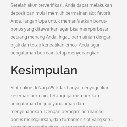
Setelah akun terverifikasi, Anda dapat melakukan
deposit dan mulai memilih permainan slot favorit
Anda. Jangan lupa untuk memanfaatkan bonus-
bonus yang ditawarkan agar bisa memperbesar
peluang menang Anda. Ingat, bermainlah dengan
bijak dan tetap kendalikan emosi Anda agar
pengalaman bermain tetap menyenangkan.
Kesimpulan
Slot online di Naga99 tidak hanya menyuguhkan
keseruan bermain, tetapi juga memberikan
pengalaman berjudi yang aman dan
menyenangkan. Dengan beragam permainan,
bonus menggiurkan, dan turnamen slot yang seru,