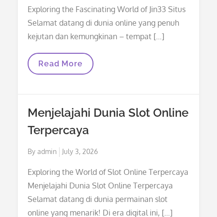
Exploring the Fascinating World of Jin33 Situs
Selamat datang di dunia online yang penuh
kejutan dan kemungkinan – tempat […]
Exploring
Read More
The
Fascinating
World
Of
Jin33
Menjelajahi Dunia Slot Online
Situs
Terpercaya
Posted
By
admin
July 3, 2026
on
Exploring the World of Slot Online Terpercaya
Menjelajahi Dunia Slot Online Terpercaya
Selamat datang di dunia permainan slot
online yang menarik! Di era digital ini, […]