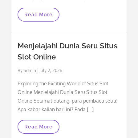
Menjelajahi
Read More
Dunia
Slot
Online
Terpercaya
Menjelajahi Dunia Seru Situs
Slot Online
Posted
By
admin
July 2, 2026
on
Exploring the Exciting World of Situs Slot
Online Menjelajahi Dunia Seru Situs Slot
Online Selamat datang, para pembaca setia!
Apa kabar kalian hari ini? Pada […]
Menjelajahi
Read More
Dunia
Seru