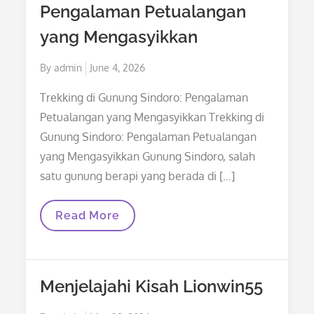
Pengalaman Petualangan
yang Mengasyikkan
Posted
By
admin
June 4, 2026
on
Trekking di Gunung Sindoro: Pengalaman
Petualangan yang Mengasyikkan Trekking di
Gunung Sindoro: Pengalaman Petualangan
yang Mengasyikkan Gunung Sindoro, salah
satu gunung berapi yang berada di […]
Trekking
Read More
Di
Gunung
Sindoro:
Pengalaman
Petualangan
Menjelajahi Kisah Lionwin55
Yang
Mengasyikkan