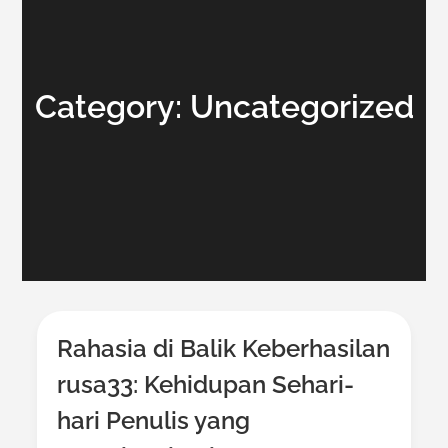
Category:
Uncategorized
Rahasia di Balik Keberhasilan
rusa33: Kehidupan Sehari-
hari Penulis yang